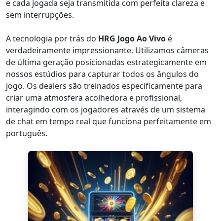
e cada jogada seja transmitida com perfeita clareza e
sem interrupções.
A tecnologia por trás do
HRG Jogo Ao Vivo
é
verdadeiramente impressionante. Utilizamos câmeras
de última geração posicionadas estrategicamente em
nossos estúdios para capturar todos os ângulos do
jogo. Os dealers são treinados especificamente para
criar uma atmosfera acolhedora e profissional,
interagindo com os jogadores através de um sistema
de chat em tempo real que funciona perfeitamente em
português.