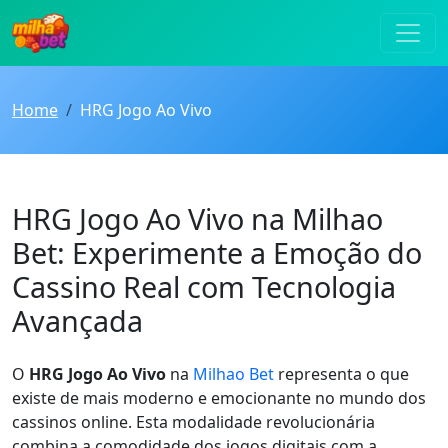
Home
HRG Jogo Ao Vivo
HRG Jogo Ao Vivo na Milhao
Bet: Experimente a Emoção do
Cassino Real com Tecnologia
Avançada
O
HRG Jogo Ao Vivo
na
Milhao Bet
representa o que
existe de mais moderno e emocionante no mundo dos
cassinos online. Esta modalidade revolucionária
combina a comodidade dos jogos digitais com a