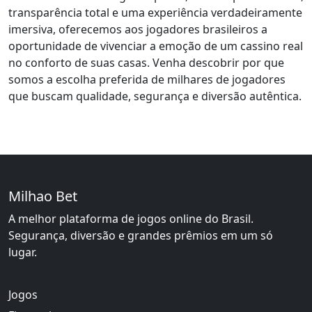
transparência total e uma experiência verdadeiramente
imersiva, oferecemos aos jogadores brasileiros a
oportunidade de vivenciar a emoção de um cassino real
no conforto de suas casas. Venha descobrir por que
somos a escolha preferida de milhares de jogadores
que buscam qualidade, segurança e diversão autêntica.
Milhao Bet
A melhor plataforma de jogos online do Brasil.
Segurança, diversão e grandes prêmios em um só
lugar.
Jogos