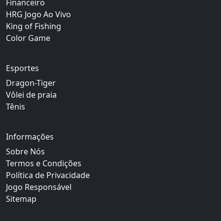
Financeiro
HRG Jogo Ao Vivo
King of Fishing
Color Game
Esportes
Dragon-Tiger
Vôlei de praia
Tênis
Informações
Sobre Nós
Termos e Condições
Política de Privacidade
Jogo Responsável
Sitemap